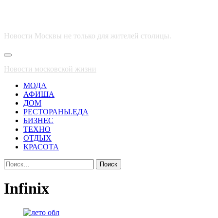
Новости Москвы не только для жителей столицы.
Основное
меню
Новости московской жизни
МОДА
АФИША
ДОМ
РЕСТОРАНЫ.ЕДА
БИЗНЕС
ТЕХНО
ОТДЫХ
КРАСОТА
Найти:
Infinix