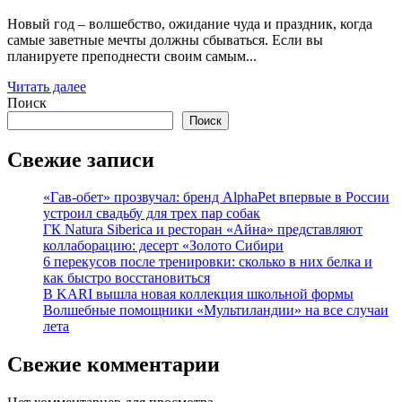
Новый год – волшебство, ожидание чуда и праздник, когда
самые заветные мечты должны сбываться. Если вы
планируете преподнести своим самым...
Читать далее
Поиск
Поиск
Свежие записи
«Гав-обет» прозвучал: бренд AlphaPet впервые в России
устроил свадьбу для трех пар собак
ГК Natura Siberica и ресторан «Айна» представляют
коллаборацию: десерт «Золото Сибири
6 перекусов после тренировки: сколько в них белка и
как быстро восстановиться
В KARI вышла новая коллекция школьной формы
Волшебные помощники «Мультиландии» на все случаи
лета
Свежие комментарии