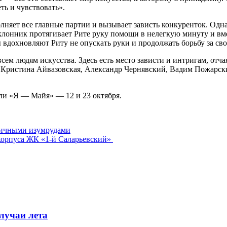
ть и чувствовать».
лняет все главные партии и вызывает зависть конкуренток. Одн
клонник протягивает Рите руку помощи в нелегкую минуту и вм
 вдохновляют Риту не опускать руки и продолжать борьбу за св
 всем людям искусства. Здесь есть место зависти и интригам, от
, Кристина Айвазовская, Александр Чернявский, Вадим Пожарск
кли «Я — Майя» — 12 и 23 октября.
зличными изумрудами
корпуса ЖК «1-й Саларьевский»
лучаи лета