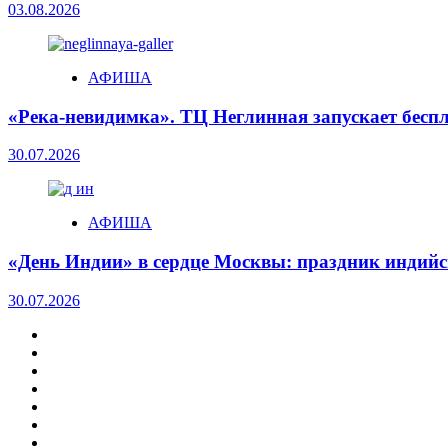
03.08.2026
АФИША
«Река-невидимка». ТЦ Неглинная запускает бесп
30.07.2026
АФИША
«День Индии» в сердце Москвы: праздник индийск
30.07.2026
МОДА
АФИША
ДОМ
РЕСТОРАНЫ.ЕДА
БИЗНЕС
ТЕХНО
ОТДЫХ