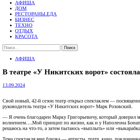
АФИША
ДОМ
РЕСТОРАНЫ.ЕДА
БИЗНЕС
ТЕХНО
ОТДЫХ
КРАСОТА
Найти:
АФИША
В театре «У Никитских ворот» состоял
13.09.2024
Свой новый, 42-й сезон театр открыл спектаклем — посвящен
руководитель театра «У Никитских ворот» Марк Розовский.
— Я очень благодарен Марку Григорьевичу, который доверил м
волнением….Мой принцип по жизни, как и у Наполеона Бонапар
решаюсь на что-то, а затем пытаюсь «выплыть» или «выкарабка
Тема спектакля мне близка — артисты, театр, кино, поклонники