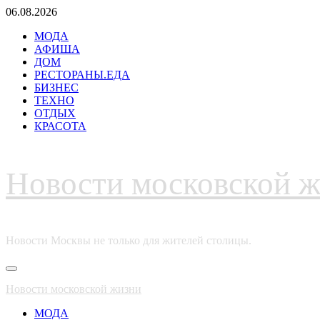
Перейти
06.08.2026
к
МОДА
содержимому
АФИША
ДОМ
РЕСТОРАНЫ.ЕДА
БИЗНЕС
ТЕХНО
ОТДЫХ
КРАСОТА
Новости московской 
Новости Москвы не только для жителей столицы.
Основное
меню
Новости московской жизни
МОДА