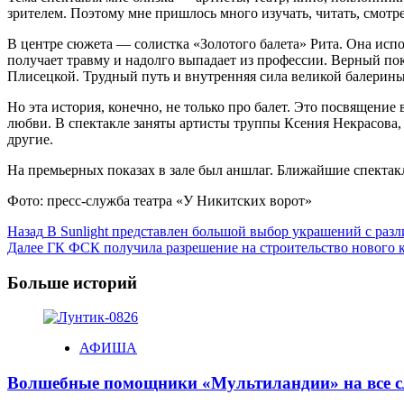
зрителем. Поэтому мне пришлось много изучать, читать, смотре
В центре сюжета — солистка «Золотого балета» Рита. Она испо
получает травму и надолго выпадает из профессии. Верный по
Плисецкой. Трудный путь и внутренняя сила великой балерины
Но эта история, конечно, не только про балет. Это посвящение
любви. В спектакле заняты артисты труппы Ксения Некрасова
другие.
На премьерных показах в зале был аншлаг. Ближайшие спекта
Фото: пресс-служба театра «У Никитских ворот»
Post
Назад
В Sunlight представлен большой выбор украшений с ра
Далее
ГК ФСК получила разрешение на строительство нового 
Navigation
Больше историй
АФИША
Волшебные помощники «Мультиландии» на все с