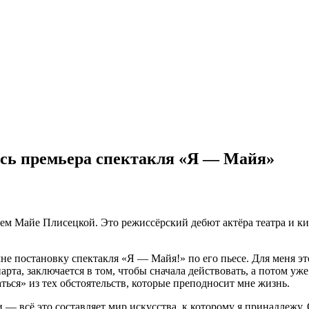
ась премьера спектакля «Я — Майя»
ием Майе Плисецкой. Это режиссёрский дебют актёра театра и 
не постановку спектакля «Я — Майя!» по его пьесе. Для меня э
та, заключается в том, чтобы сначала действовать, а потом уже
ться» из тех обстоятельств, которые преподносит мне жизнь.
 — всё это составляет мир искусства, к которому я принадлежу. 