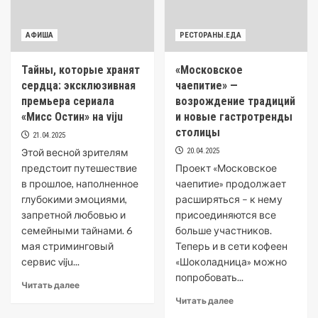
АФИША
РЕСТОРАНЫ.ЕДА
Тайны, которые хранят
«Московское
сердца: эксклюзивная
чаепитие» —
премьера сериала
возрождение традиций
«Мисс Остин» на viju
и новые гастротренды
столицы
21.04.2025
Этой весной зрителям
20.04.2025
предстоит путешествие
Проект «Московское
в прошлое, наполненное
чаепитие» продолжает
глубокими эмоциями,
расширяться – к нему
запретной любовью и
присоединяются все
семейными тайнами. 6
больше участников.
мая стриминговый
Теперь и в сети кофеен
сервис viju...
«Шоколадница» можно
попробовать...
Читать далее
Читать далее