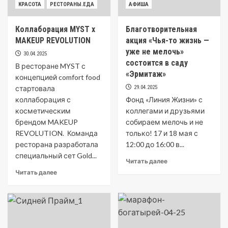
КРАСОТА
РЕСТОРАНЫ.ЕДА
АФИША
Коллаборация MYST x
Благотворительная
MAKEUP REVOLUTION
акция «Чья-то жизнь —
уже не мелочь»
30.04.2025
состоится в саду
В ресторане MYST с
«Эрмитаж»
концепцией comfort food
стартовала
29.04.2025
коллаборация с
Фонд «Линия Жизни» с
косметическим
коллегами и друзьями
брендом MAKEUP
собираем мелочь и не
REVOLUTION. Команда
только! 17 и 18 мая с
ресторана разработала
12:00 до 16:00 в...
специальный сет Gold...
Читать далее
Читать далее