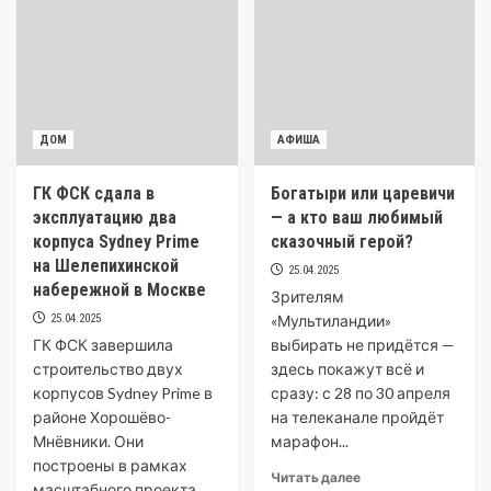
ДОМ
АФИША
ГК ФСК сдала в
Богатыри или царевичи
эксплуатацию два
— а кто ваш любимый
корпуса Sydney Prime
сказочный герой?
на Шелепихинской
25.04.2025
набережной в Москве
Зрителям
25.04.2025
«Мультиландии»
ГК ФСК завершила
выбирать не придётся —
строительство двух
здесь покажут всё и
корпусов Sydney Prime в
сразу: с 28 по 30 апреля
районе Хорошёво-
на телеканале пройдёт
Мнёвники. Они
марафон...
построены в рамках
Читать далее
масштабного проекта