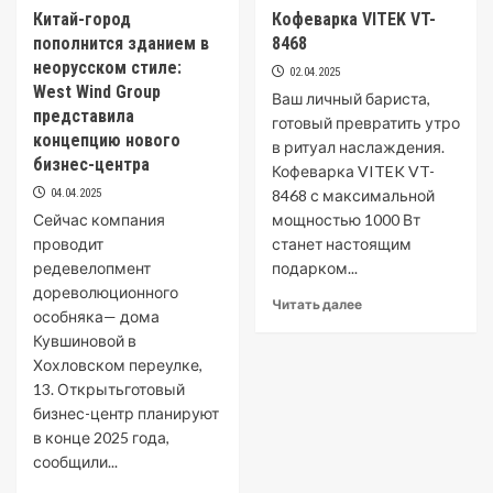
Китай-город
Кофеварка VITEK VT-
пополнится зданием в
8468
неорусском стиле:
02.04.2025
West Wind Group
Ваш личный бариста,
представила
готовый превратить утро
концепцию нового
в ритуал наслаждения.
бизнес-центра
Кофеварка VITEK VT-
04.04.2025
8468 с максимальной
Сейчас компания
мощностью 1000 Вт
проводит
станет настоящим
редевелопмент
подарком...
дореволюционного
Читать далее
особняка— дома
Кувшиновой в
Хохловском переулке,
13. Открытьготовый
бизнес-центр планируют
в конце 2025 года,
сообщили...