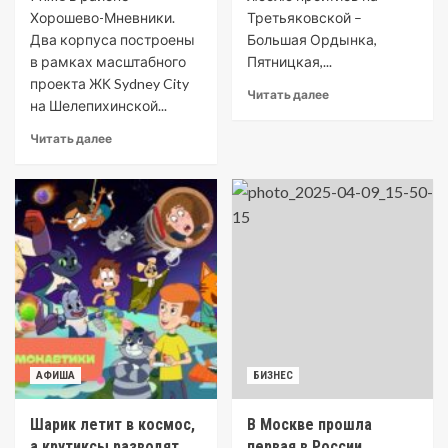
Хорошево-Мневники.
Третьяковской –
Два корпуса построены
Большая Ордынка,
в рамках масштабного
Пятницкая,...
проекта ЖК Sydney City
Читать далее
на Шелепихинской...
Читать далее
АФИША
БИЗНЕС
Шарик летит в космос,
В Москве прошла
а крутиксы разводят
первая в России