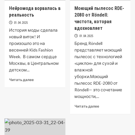
Нейромода ворвалась в
Моющий пылесос RDE-
реальность
2080 от Röndell:
чистота, которая
01.04.2025
вдохновляет
История моды сделала
новый виток! И
01.04.2025
произошло это на
Бренд Röndell
весенней Kids Fashion
представляет моющий
Week. В самом сердце
пылесос с технологией
Москвы, в Центральном
«циклон» для сухой и
детском...
влажной
уборки.Моющий
Читать далее
пылесос RDE-2080 от
Röndell— это сочетание
мощности,...
Читать далее