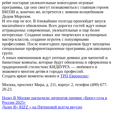
ребят постарше увлекательные новогодние игровые
программы, где они смогут познакомиться с главным героем
ВИЗЗИ и, конечно же, встретится с зимним волшебником
Дедом Морозом.
И это еще не все. В ближайшие полгода произойдет запуск
масштабного обновления. Всех дорогих гостей ждут новые
аттракционы: современные, увлекательные и еще более
интересные. Создание новых зон творческих и кулинарных
мастер-классов, создание игротек с популярными
профессиями. После новогодних праздников будут запущены
специальные профориентационные программы для школьных
групп.
А юных именинников ждут уютные домики для чаепитий и
банкетные комнаты, которые будут обновлены и оформлены в
традиционной стилистике КИДБУРГА — любимого и
знакомого многим детям в городах профессий.
Создать яркие моменты можно в
ТРЦ Европолис
:
Москва, проспект Мира, д. 211, корпус 2, телефон (499) 677-
20-23.
Post
Назад
В Москве наградили лауреатов премии «Бренд года в
России 2025»
Navigation
Далее
В» RIZZ » на Пятницкой всегда вкусно