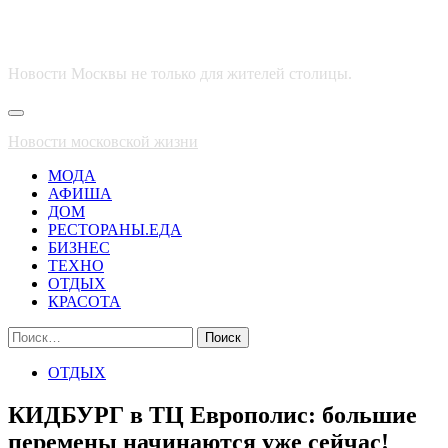
Новости Москвы не только для жителей столицы.
Основное
меню
Новости московской жизни
МОДА
АФИША
ДОМ
РЕСТОРАНЫ.ЕДА
БИЗНЕС
ТЕХНО
ОТДЫХ
КРАСОТА
Найти:
ОТДЫХ
КИДБУРГ в ТЦ Европолис: большие
перемены начинаются уже сейчас!