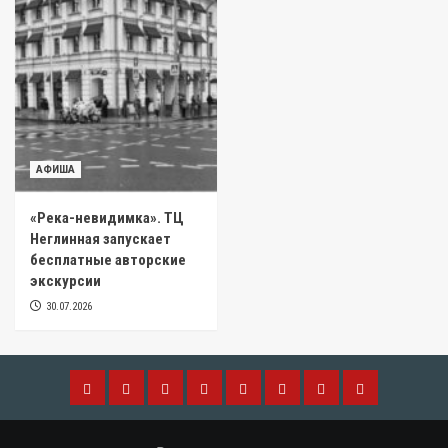
АФИША
«Река-невидимка». ТЦ
Неглинная запускает
бесплатные авторские
экскурсии
30.07.2026
МОДА
АФИША
ДОМ
РЕСТОРАНЫ.ЕДА
БИЗНЕС
ТЕХНО
ОТДЫХ
КРАСОТА