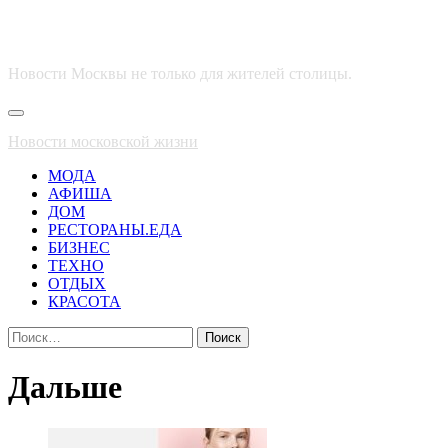
Новости Москвы не только для жителей столицы.
Основное
меню
Новости московской жизни
МОДА
АФИША
ДОМ
РЕСТОРАНЫ.ЕДА
БИЗНЕС
ТЕХНО
ОТДЫХ
КРАСОТА
Найти:
Дальше