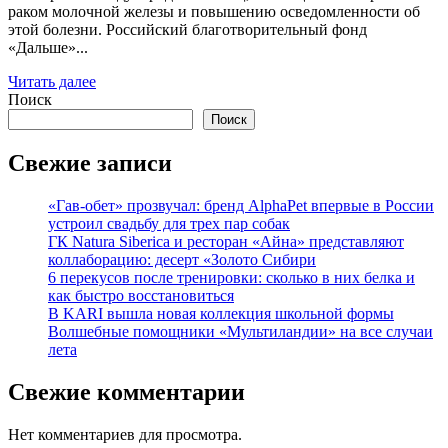
раком молочной железы и повышению осведомленности об
этой болезни. Российский благотворительный фонд
«Дальше»...
Читать далее
Поиск
Поиск
Свежие записи
«Гав-обет» прозвучал: бренд AlphaPet впервые в России
устроил свадьбу для трех пар собак
ГК Natura Siberica и ресторан «Айна» представляют
коллаборацию: десерт «Золото Сибири
6 перекусов после тренировки: сколько в них белка и
как быстро восстановиться
В KARI вышла новая коллекция школьной формы
Волшебные помощники «Мультиландии» на все случаи
лета
Свежие комментарии
Нет комментариев для просмотра.