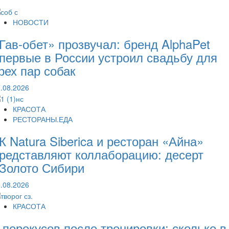
НОВОСТИ
Гав-обет» прозвучал: бренд AlphaPet
первые в России устроил свадьбу для
рех пар собак
.08.2026
КРАСОТА
РЕСТОРАНЫ.ЕДА
К Natura Siberica и ресторан «Айна»
редставляют коллаборацию: десерт
Золото Сибири
.08.2026
КРАСОТА
 перекусов после тренировки: сколько в