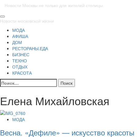
Новости Москвы не только для жителей столицы.
Основное
Новости московской жизни
меню
МОДА
АФИША
ДОМ
РЕСТОРАНЫ.ЕДА
БИЗНЕС
ТЕХНО
ОТДЫХ
КРАСОТА
Найти:
Елена Михайловская
МОДА
Весна. «Дефиле» — искусство красоты