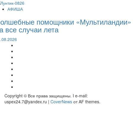
АФИША
олшебные помощники «Мультиландии»
а все случаи лета
.08.2026
МОДА
АФИША
ДОМ
РЕСТОРАНЫ.ЕДА
БИЗНЕС
ТЕХНО
ОТДЫХ
КРАСОТА
Copyright © Все права защищены. I e-mail:
uspex24.7@yandex.ru
|
CoverNews
от AF themes.