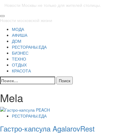
Новости Москвы не только для жителей столицы.
Основное
Новости московской жизни
меню
МОДА
АФИША
ДОМ
РЕСТОРАНЫ.ЕДА
БИЗНЕС
ТЕХНО
ОТДЫХ
КРАСОТА
Найти:
Mela
РЕСТОРАНЫ.ЕДА
Гастро-капсула AgalarovRest