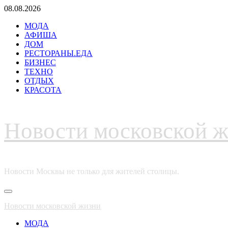
Перейти
08.08.2026
к
МОДА
содержимому
АФИША
ДОМ
РЕСТОРАНЫ.ЕДА
БИЗНЕС
ТЕХНО
ОТДЫХ
КРАСОТА
Новости московской 
Новости Москвы не только для жителей столицы.
Основное
меню
Новости московской жизни
МОДА