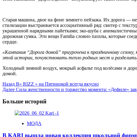
Cтарая машина, двое на фоне зимнего пейзажа. Их дорога — не
стилизации выстраивается ассоциативный ряд: свитер с текст
украшенной нарядными пайетками; эко-шуба с анималистичным
дорожная сумка. Эти вещи Familia словно паззлы, которые соед
сердце.
«Кампания “Дорога домой” приурочена к праздничному сезону,
этой истории, почувствовать тепло родных мест и разделить 
Холодный зимний воздух, мокрый асфальт под колёсами и дорог
домой.
Post
Назад
В» RIZZ » на Пятницкой всегда вкусно
Далее
Сила женственности и торжество момента: «Дефиле» за
Navigation
Больше историй
МОДА
В KARI вышла новая коллекция школьной фор