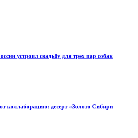
оссии устроил свадьбу для трех пар собак
яют коллаборацию: десерт «Золото Сибири