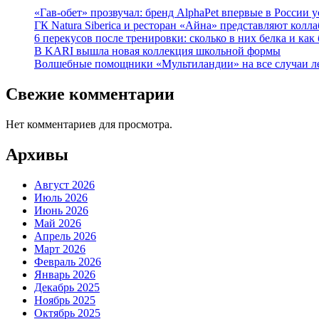
«Гав-обет» прозвучал: бренд AlphaPet впервые в России у
ГК Natura Siberica и ресторан «Айна» представляют колл
6 перекусов после тренировки: сколько в них белка и как
В KARI вышла новая коллекция школьной формы
Волшебные помощники «Мультиландии» на все случаи л
Свежие комментарии
Нет комментариев для просмотра.
Архивы
Август 2026
Июль 2026
Июнь 2026
Май 2026
Апрель 2026
Март 2026
Февраль 2026
Январь 2026
Декабрь 2025
Ноябрь 2025
Октябрь 2025