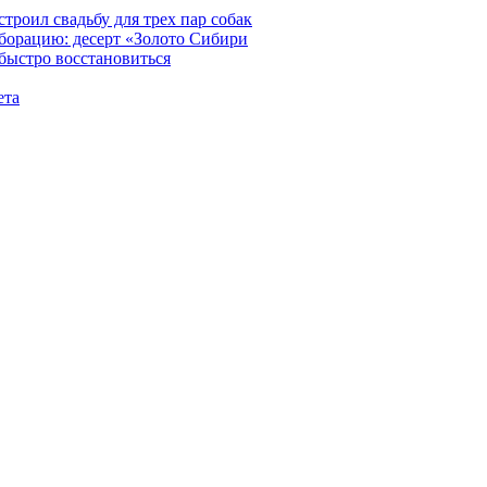
строил свадьбу для трех пар собак
аборацию: десерт «Золото Сибири
 быстро восстановиться
ета