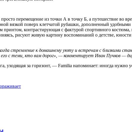
 просто перемещение из точки А в точку Б, а путешествие во вр
урной вязкой поверх клетчатой рубашки, дополненный удобными
 принтом, контрастирующая с фактурой спортивного костюма, и
иняясь, рисуют живую картину воспоминаний о детстве, юности и
 когда стремление к домашнему уюту и встречам с близкими ста
его с теми, кто вам дорог», — комментирует Иван Пучков — ди
а, уходящая за горизонт, — Familia напоминает: иногда нужно у
вораживает
мы