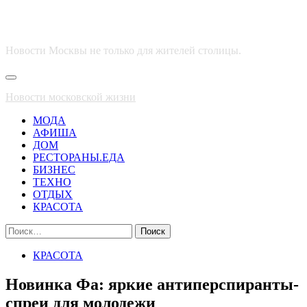
Новости Москвы не только для жителей столицы.
Основное
меню
Новости московской жизни
МОДА
АФИША
ДОМ
РЕСТОРАНЫ.ЕДА
БИЗНЕС
ТЕХНО
ОТДЫХ
КРАСОТА
Найти:
КРАСОТА
Новинка Фа: яркие антиперспиранты-
спреи для молодежи