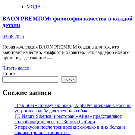
МОДА
BAON PREMIUM: философия качества в каждой
детали
03.06.2025
Новая коллекция BAON PREMIUM создана для тех, кто
выбирает качество, комфорт и характер. Это гардероб нового
времени, где главное —...
Читать далее
Поиск
Поиск
Свежие записи
«Гав-обет» прозвучал: бренд AlphaPet впервые в России
устроил свадьбу для трех пар собак
ГК Natura Siberica и ресторан «Айна» представляют
коллаборацию: десерт «Золото Сибири
6 перекусов после тренировки: сколько в них белка и
как быстро восстановиться