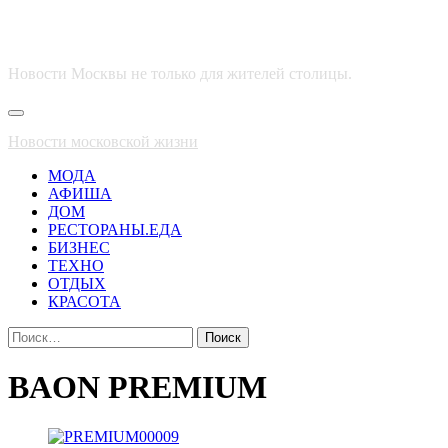
Новости Москвы не только для жителей столицы.
Основное
меню
Новости московской жизни
МОДА
АФИША
ДОМ
РЕСТОРАНЫ.ЕДА
БИЗНЕС
ТЕХНО
ОТДЫХ
КРАСОТА
Найти:
BAON PREMIUM