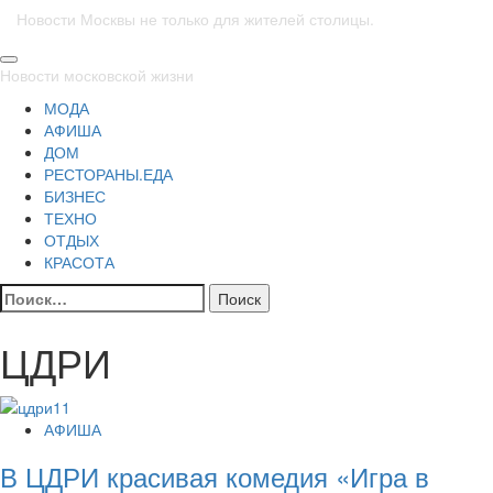
Новости Москвы не только для жителей столицы.
Основное
Новости московской жизни
меню
МОДА
АФИША
ДОМ
РЕСТОРАНЫ.ЕДА
БИЗНЕС
ТЕХНО
ОТДЫХ
КРАСОТА
Найти:
ЦДРИ
АФИША
В ЦДРИ красивая комедия «Игра в