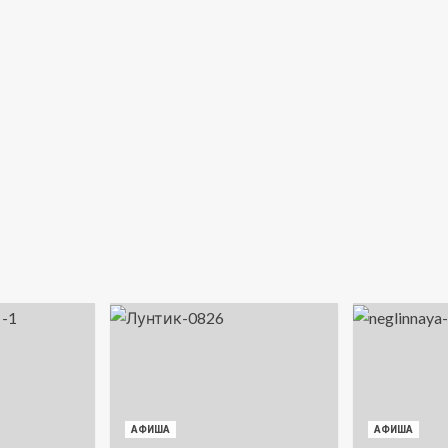
АФИША
АФИША