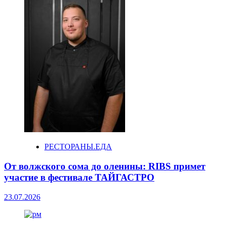
РЕСТОРАНЫ.ЕДА
От волжского сома до оленины: RIBS примет
участие в фестивале ТАЙГАСТРО
23.07.2026