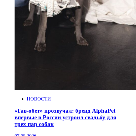
НОВОСТИ
«Гав-обет» прозвучал: бренд AlphaPet
впервые в России устроил свадьбу для
трех пар собак
07.08.2026