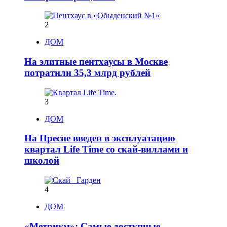
2
ДОМ
На элитные пентхаусы в Москве
потратили 35,3 млрд рублей
3
ДОМ
На Пресне введен в эксплуатацию
квартал Life Time со скай-виллами и
школой
4
ДОМ
«Метриум»: Самые доступные