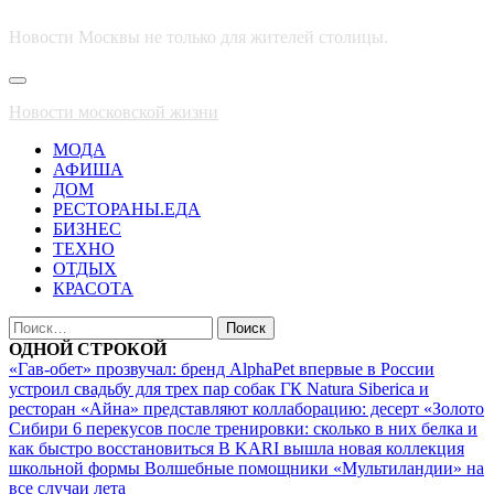
Новости Москвы не только для жителей столицы.
Основное
меню
Новости московской жизни
МОДА
АФИША
ДОМ
РЕСТОРАНЫ.ЕДА
БИЗНЕС
ТЕХНО
ОТДЫХ
КРАСОТА
Найти:
ОДНОЙ СТРОКОЙ
«Гав-обет» прозвучал: бренд AlphaPet впервые в России
устроил свадьбу для трех пар собак
ГК Natura Siberica и
ресторан «Айна» представляют коллаборацию: десерт «Золото
Сибири
6 перекусов после тренировки: сколько в них белка и
как быстро восстановиться
В KARI вышла новая коллекция
школьной формы
Волшебные помощники «Мультиландии» на
все случаи лета