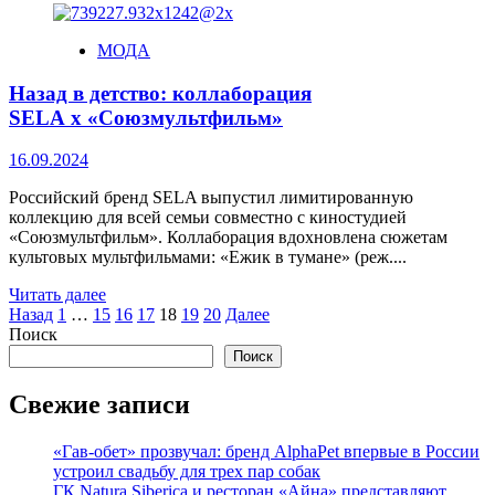
МОДА
Назад в детство: коллаборация
SELA x «Союзмультфильм»
16.09.2024
Российский бренд SELA выпустил лимитированную
коллекцию для всей семьи совместно с киностудией
«Союзмультфильм». Коллаборация вдохновлена сюжетам
культовых мультфильмами: «Ежик в тумане» (реж....
Читать далее
Пагинация
Назад
1
…
15
16
17
18
19
20
Далее
Поиск
записей
Поиск
Свежие записи
«Гав-обет» прозвучал: бренд AlphaPet впервые в России
устроил свадьбу для трех пар собак
ГК Natura Siberica и ресторан «Айна» представляют